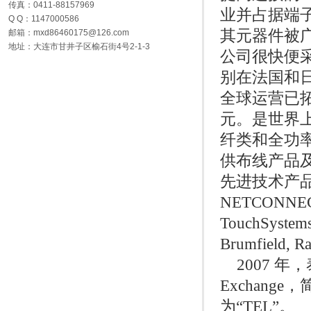
传真：0411-88157969
业并占据端子
Q Q：1147000586
其元器件被
邮箱：mxd86460175@126.com
地址：大连市甘井子区榆石街4号2-1-3
公司很快便采取
别在法国和日
全球运营已拓
元。是世界
纤类和全功
供布线产品
先进技术产品，这
NETCONNECT, 
TouchSystems
Brumfield, 
2007 年，
Exchang
为“TEL